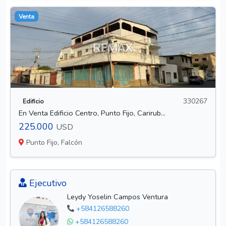
Venta
330267
Edificio
En Venta Edificio Centro, Punto Fijo, Carirub...
225.000
USD
Punto Fijo, Falcón
Ejecutivo
Leydy Yoselin Campos Ventura
+584126588260
+584126588260