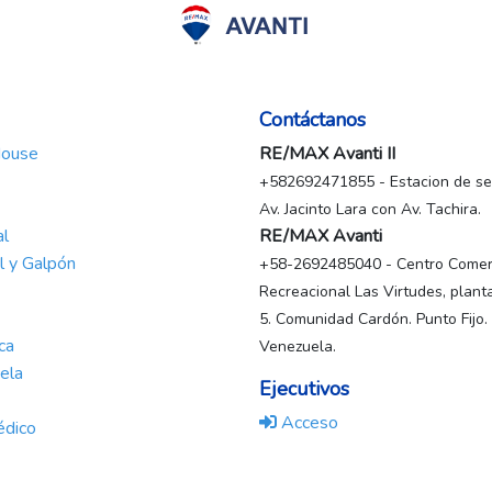
Contáctanos
House
RE/MAX Avanti II
+582692471855 - Estacion de ser
Av. Jacinto Lara con Av. Tachira.
al
RE/MAX Avanti
al y Galpón
+58-2692485040 - Centro Comerc
Recreacional Las Virtudes, planta
5. Comunidad Cardón. Punto Fijo.
ca
Venezuela.
ela
Ejecutivos
Acceso
édico