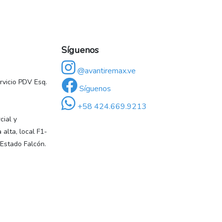
Síguenos
@avantiremax.ve
vicio PDV Esq.
Síguenos
+58 424.669.9213
ial y
 alta, local F1-
 Estado Falcón.