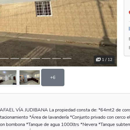
1
/ 12
+6
VÍA JUDIBANA La propiedad consta de: *64mt2 de construc
cionamiento *Área de lavandería *Conjunto privado con cerco el
a con bombona *Tanque de agua 1000ltrs *Nevera *Tanque subter