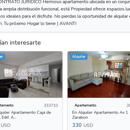
 JURÍDICO Hermoso apartamento ubicada en un conjunto pr
na amplia distribución funcional, está Propiedad ofrece espacios
s ideales para el disfrute. No pierdas la oportunidad de alquilar 
n. Tu próximo Hogar lo tiene | AVANTI
an interesarte
er
Alquiler
333710
3
tamento
Apartamento
quiler Apartamento Caja de
En Alquiler Apartamento Av 1
Edif. A...
Zarabon
0
330
USD
USD