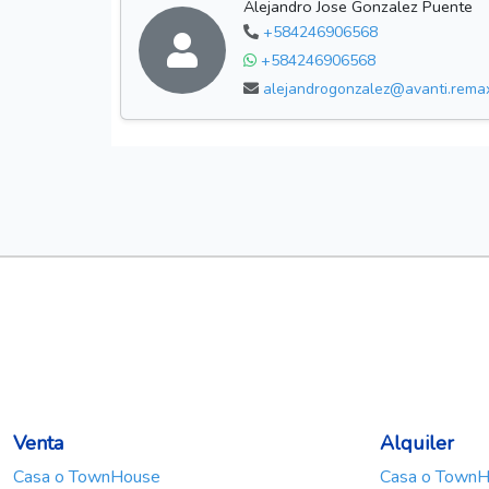
Alejandro Jose Gonzalez Puente
+584246906568
+584246906568
alejandrogonzalez@avanti.rema
Venta
Alquiler
Casa o TownHouse
Casa o Town