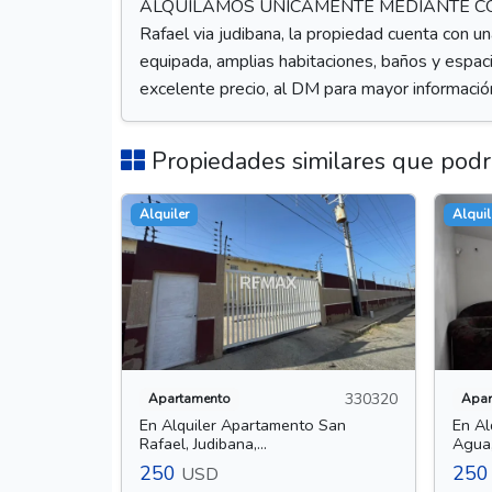
ALQUILAMOS ÚNICAMENTE MEDIANTE CONTRATO
Rafael via judibana, la propiedad cuenta con u
equipada, amplias habitaciones, baños y espacio
excelente precio, al DM para mayor informació
Propiedades similares que podrí
Alquiler
Alquil
330320
Apartamento
Apar
En Alquiler Apartamento San
En Al
Rafael, Judibana,...
Agua, 
250
25
USD