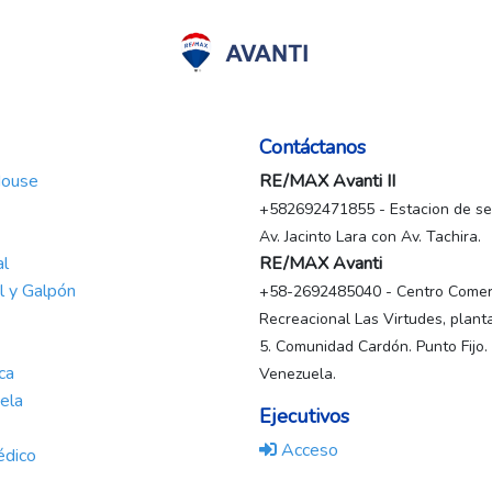
Contáctanos
House
RE/MAX Avanti II
+582692471855 - Estacion de ser
Av. Jacinto Lara con Av. Tachira.
al
RE/MAX Avanti
al y Galpón
+58-2692485040 - Centro Comerc
Recreacional Las Virtudes, planta
5. Comunidad Cardón. Punto Fijo.
ca
Venezuela.
ela
Ejecutivos
Acceso
édico