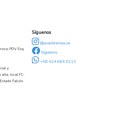
Síguenos
@avantiremax.ve
vicio PDV Esq.
Síguenos
+58 424.669.9213
ial y
 alta, local F1-
 Estado Falcón.