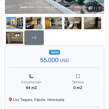
1
/ 9
+3
Venta
55.000
USD
Construcción
Terreno
44 m2
0 m2
Los Taques, Falcón, Venezuela