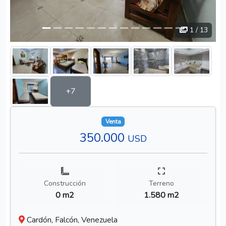
1
/ 13
+7
Venta
350.000
USD
Construcción
Terreno
0 m2
1.580 m2
Cardón, Falcón, Venezuela