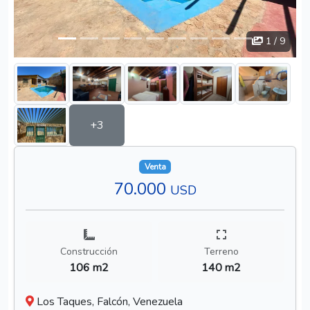
1
/ 9
+3
Venta
70.000
USD
Construcción
Terreno
106 m2
140 m2
Los Taques, Falcón, Venezuela