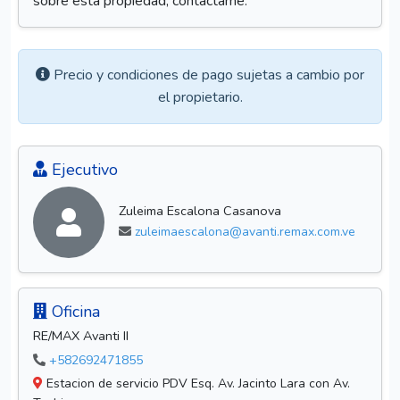
brinda espacios bien preservados y cuenta de una
espectacular área de piscina activa y parrillera, ideales
para tus momentos de descanso y reuniones sociales.
Cuenta además, con Vigilancia privada las 24/7 lo que
restringe el control de acceso. También dispone de
Planta eléctrica destinada a las áreas comunes. Si
deseas coordinar una visita o recibir más información
sobre esta propiedad, contáctame.
Precio y condiciones de pago sujetas a cambio por
el propietario.
Ejecutivo
Zuleima Escalona Casanova