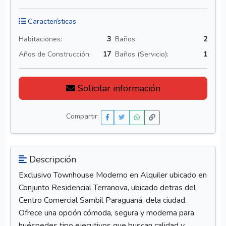
1.000
USD
Construcción
Terreno
110 m2
160 m2
Punto Fijo, Falcón, Venezuela
Características
Habitaciones:
3
Baños:
2
Años de Construcción:
17
Baños (Servicio):
1
Solicitar información
Compartir: