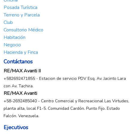
Alquiler
Casa o TownHouse
Apartamento
Edificio
Local Comercial
Local Industrial y Galpón
Hotel
Oficina
Posada Turística
Terreno y Parcela
Club
Consultorio Médico
Habitación
Negocio
Hacienda y Finca
Contáctanos
RE/MAX Avanti II