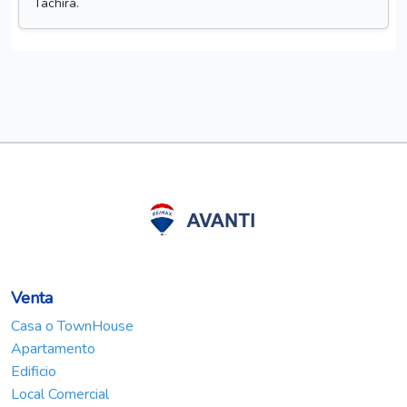
zuleimaescalona@avanti.remax.com.ve
Oficina
RE/MAX Avanti II
+582692471855
Estacion de servicio PDV Esq. Av. Jacinto Lara con Av.
Tachira.