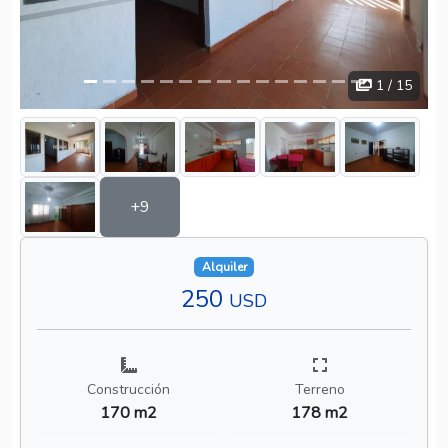
1
/ 15
+9
Alquiler
250
USD
Construcción
Terreno
170 m2
178 m2