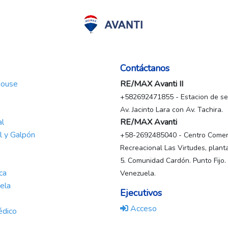
Contáctanos
House
RE/MAX Avanti II
+582692471855 - Estacion de ser
Av. Jacinto Lara con Av. Tachira.
al
RE/MAX Avanti
al y Galpón
+58-2692485040 - Centro Comerc
Recreacional Las Virtudes, planta
5. Comunidad Cardón. Punto Fijo.
ca
Venezuela.
ela
Ejecutivos
Acceso
édico