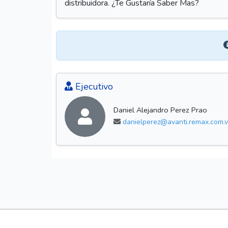
distribuidora. ¿Te Gustaría Saber Mas?
Ejecutivo
Daniel Alejandro Perez Prao
danielperez@avanti.remax.com.