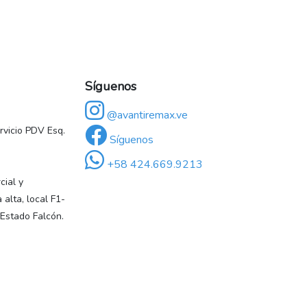
Síguenos
@avantiremax.ve
vicio PDV Esq.
Síguenos
+58 424.669.9213
ial y
 alta, local F1-
 Estado Falcón.