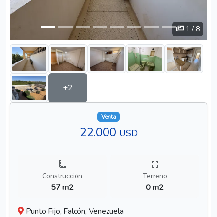
1
/ 8
+2
Venta
22.000
USD
Construcción
Terreno
57 m2
0 m2
Punto Fijo, Falcón, Venezuela