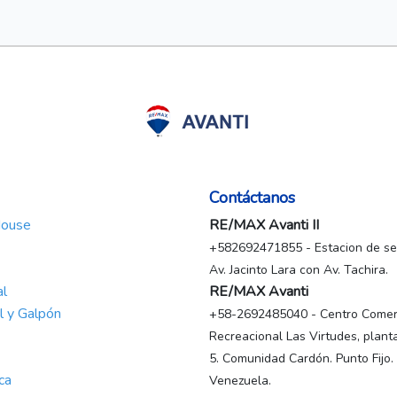
Contáctanos
House
RE/MAX Avanti II
+582692471855 - Estacion de ser
Av. Jacinto Lara con Av. Tachira.
al
RE/MAX Avanti
al y Galpón
+58-2692485040 - Centro Comerc
Recreacional Las Virtudes, planta
5. Comunidad Cardón. Punto Fijo.
ca
Venezuela.