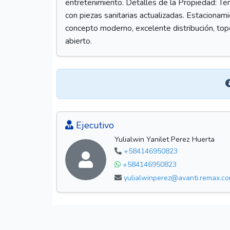
entretenimiento. Detalles de la Propiedad: Te
con piezas sanitarias actualizadas. Estacion
concepto moderno, excelente distribución, to
abierto.
Ejecutivo
Yulialwin Yanilet Perez Huerta
+584146950823
+584146950823
yulialwinperez@avanti.remax.co