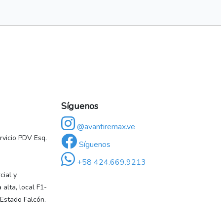
Síguenos
@avantiremax.ve
vicio PDV Esq.
Síguenos
+58 424.669.9213
ial y
 alta, local F1-
 Estado Falcón.