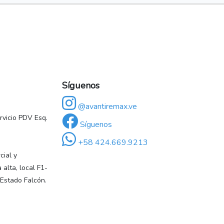
Síguenos
@avantiremax.ve
vicio PDV Esq.
Síguenos
+58 424.669.9213
ial y
 alta, local F1-
 Estado Falcón.