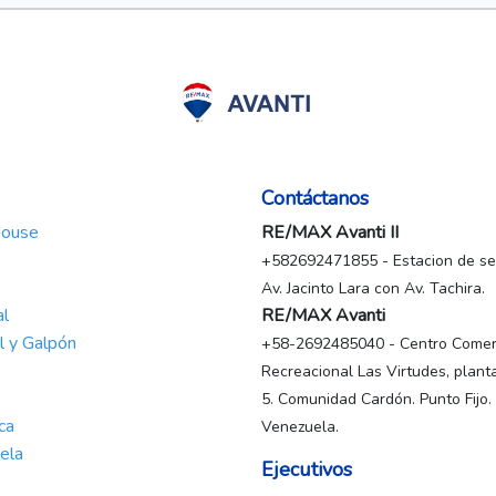
Contáctanos
House
RE/MAX Avanti II
+582692471855 - Estacion de ser
Av. Jacinto Lara con Av. Tachira.
al
RE/MAX Avanti
al y Galpón
+58-2692485040 - Centro Comerc
Recreacional Las Virtudes, planta
5. Comunidad Cardón. Punto Fijo.
ca
Venezuela.
ela
Ejecutivos