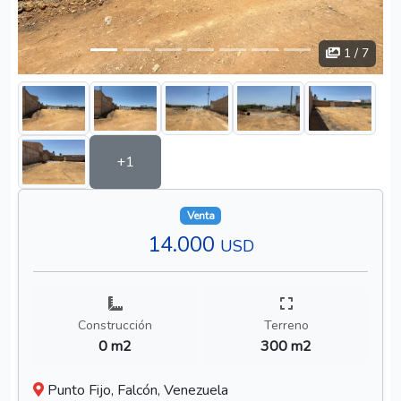
1
/ 7
+1
Venta
14.000
USD
Construcción
Terreno
0 m2
300 m2
Punto Fijo, Falcón, Venezuela