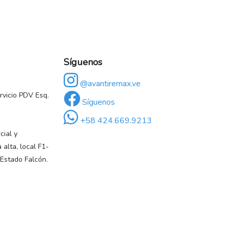
Síguenos
@avantiremax.ve
vicio PDV Esq.
Síguenos
+58 424.669.9213
ial y
 alta, local F1-
 Estado Falcón.