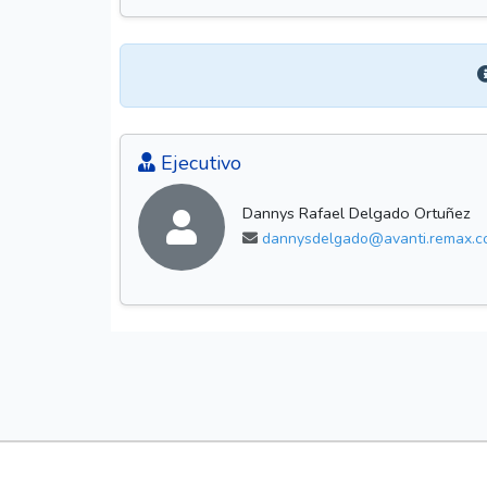
Ejecutivo
Dannys Rafael Delgado Ortuñez
dannysdelgado@avanti.remax.c