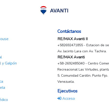
Contáctanos
House
RE/MAX Avanti II
+582692471855 - Estacion de ser
Av. Jacinto Lara con Av. Tachira.
al
RE/MAX Avanti
al y Galpón
+58-2692485040 - Centro Comerc
Recreacional Las Virtudes, planta
5. Comunidad Cardón. Punto Fijo.
ca
Venezuela.
ela
Ejecutivos
Acceso
édico