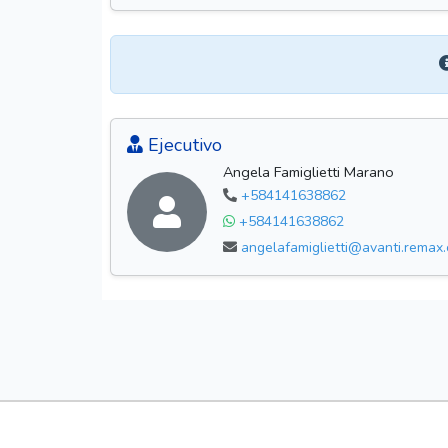
Ejecutivo
Angela Famiglietti Marano
+584141638862
+584141638862
angelafamiglietti@avanti.remax