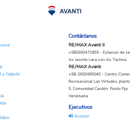
Contáctanos
House
RE/MAX Avanti II
+582692471855 - Estacion de ser
Av. Jacinto Lara con Av. Tachira.
al
RE/MAX Avanti
al y Galpón
+58-2692485040 - Centro Comerc
Recreacional Las Virtudes, planta
5. Comunidad Cardón. Punto Fijo.
ca
Venezuela.
ela
Ejecutivos
Acceso
édico