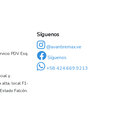
Síguenos
@avantiremax.ve
vicio PDV Esq.
Síguenos
+58 424.669.9213
ial y
 alta, local F1-
 Estado Falcón.