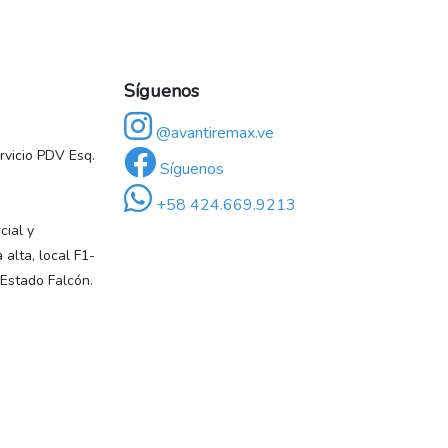
Síguenos
@avantiremax.ve
vicio PDV Esq.
Síguenos
+58 424.669.9213
ial y
 alta, local F1-
 Estado Falcón.