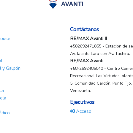
Contáctanos
House
RE/MAX Avanti II
+582692471855 - Estacion de ser
Av. Jacinto Lara con Av. Tachira.
al
RE/MAX Avanti
al y Galpón
+58-2692485040 - Centro Comerc
Recreacional Las Virtudes, planta
5. Comunidad Cardón. Punto Fijo.
ca
Venezuela.
ela
Ejecutivos
Acceso
édico