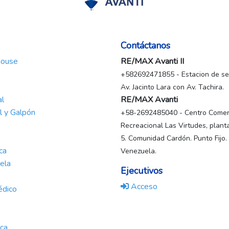
Contáctanos
House
RE/MAX Avanti II
+582692471855 - Estacion de ser
Av. Jacinto Lara con Av. Tachira.
al
RE/MAX Avanti
al y Galpón
+58-2692485040 - Centro Comerc
Recreacional Las Virtudes, planta
5. Comunidad Cardón. Punto Fijo.
ca
Venezuela.
ela
Ejecutivos
Acceso
édico
nca