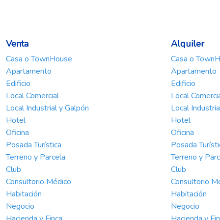
Venta
Alquiler
Casa o TownHouse
Casa o Town
Apartamento
Apartamento
Edificio
Edificio
Local Comercial
Local Comerci
Local Industrial y Galpón
Local Industri
Hotel
Hotel
Oficina
Oficina
Posada Turística
Posada Turísti
Terreno y Parcela
Terreno y Parc
Club
Club
Consultorio Médico
Consultorio M
Habitación
Habitación
Negocio
Negocio
Hacienda y Finca
Hacienda y Fi