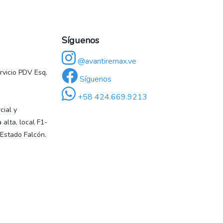
Síguenos
@avantiremax.ve
vicio PDV Esq.
Síguenos
+58 424.669.9213
ial y
 alta, local F1-
 Estado Falcón.