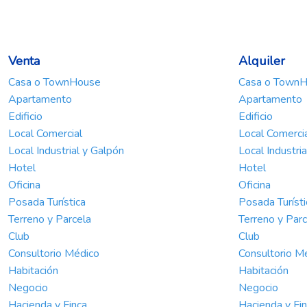
Venta
Alquiler
Casa o TownHouse
Casa o Town
Apartamento
Apartamento
Edificio
Edificio
Local Comercial
Local Comerci
Local Industrial y Galpón
Local Industri
Hotel
Hotel
Oficina
Oficina
Posada Turística
Posada Turísti
Terreno y Parcela
Terreno y Parc
Club
Club
Consultorio Médico
Consultorio M
Habitación
Habitación
Negocio
Negocio
Hacienda y Finca
Hacienda y Fi