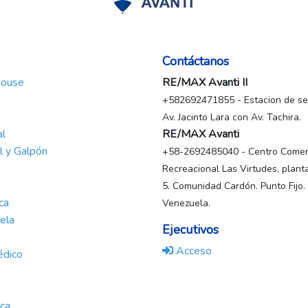
Contáctanos
House
RE/MAX Avanti II
+582692471855 - Estacion de ser
Av. Jacinto Lara con Av. Tachira.
al
RE/MAX Avanti
al y Galpón
+58-2692485040 - Centro Comerc
Recreacional Las Virtudes, planta
5. Comunidad Cardón. Punto Fijo.
ca
Venezuela.
ela
Ejecutivos
Acceso
édico
nca