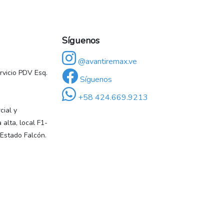
Síguenos
@avantiremax.ve
vicio PDV Esq.
Síguenos
+58 424.669.9213
ial y
 alta, local F1-
 Estado Falcón.