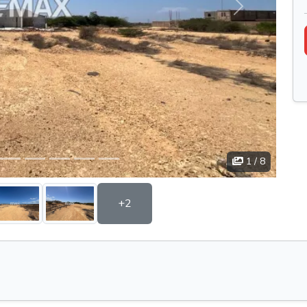
Siguiente
1
/ 8
+2