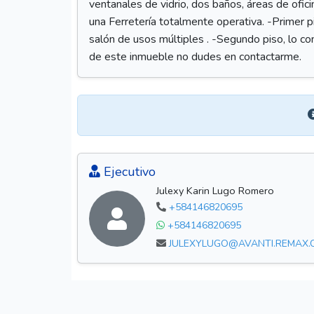
ventanales de vidrio, dos baños, áreas de ofic
una Ferretería totalmente operativa. -Primer p
salón de usos múltiples . -Segundo piso, lo c
de este inmueble no dudes en contactarme.
Ejecutivo
Julexy Karin Lugo Romero
+584146820695
+584146820695
JULEXYLUGO@AVANTI.REMAX.