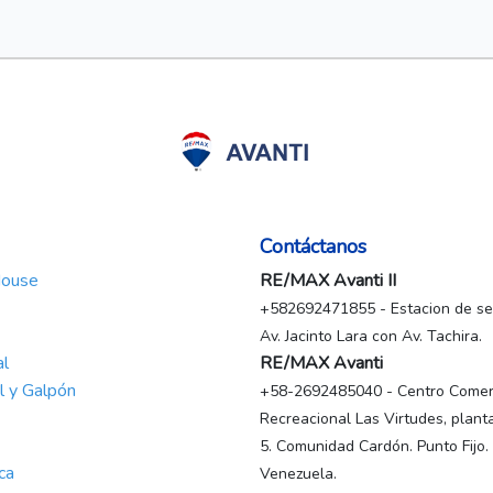
Contáctanos
House
RE/MAX Avanti II
+582692471855 - Estacion de ser
Av. Jacinto Lara con Av. Tachira.
al
RE/MAX Avanti
al y Galpón
+58-2692485040 - Centro Comerc
Recreacional Las Virtudes, planta
5. Comunidad Cardón. Punto Fijo.
ca
Venezuela.