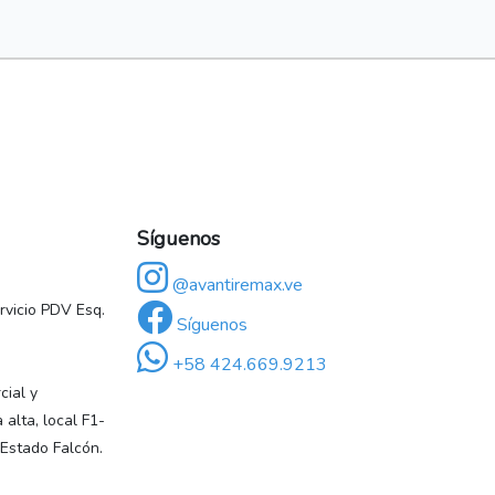
Síguenos
@avantiremax.ve
vicio PDV Esq.
Síguenos
+58 424.669.9213
ial y
 alta, local F1-
 Estado Falcón.